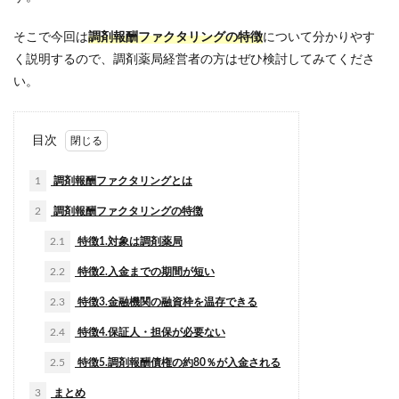
そこで今回は
調剤報酬ファクタリングの特徴
について分かりやす
く説明するので、調剤薬局経営者の方はぜひ検討してみてくださ
い。
目次
1
調剤報酬ファクタリングとは
2
調剤報酬ファクタリングの特徴
2.1
特徴1.対象は調剤薬局
2.2
特徴2.入金までの期間が短い
2.3
特徴3.金融機関の融資枠を温存できる
2.4
特徴4.保証人・担保が必要ない
2.5
特徴5.調剤報酬債権の約80％が入金される
3
まとめ